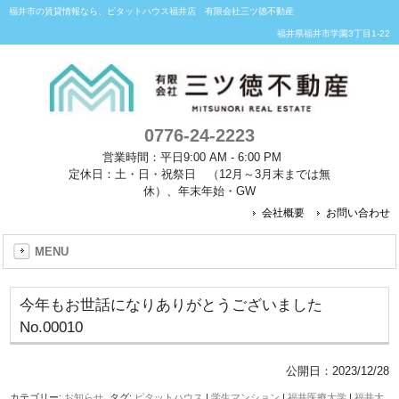
福井市の賃貸情報なら、ピタットハウス福井店 有限会社三ツ徳不動産
福井県福井市学園3丁目1-22
0776-24-2223
営業時間：平日9:00 AM - 6:00 PM
定休日：土・日・祝祭日 （12月～3月末までは無
休）、年末年始・GW
会社概要
お問い合わせ
MENU
今年もお世話になりありがとうございました
No.00010
公開日：
2023/12/28
カテゴリー:
お知らせ
タグ:
ピタットハウス
|
学生マンション
|
福井医療大学
|
福井大