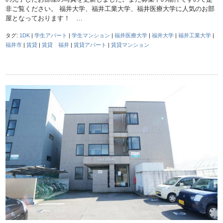
非ご覧ください。 福井大学、福井工業大学、福井医療大学に人気のお部
屋となっております！ …
タグ:
1DK
|
学生アパート
|
学生マンション
|
福井医療大学
|
福井大学
|
福井工業大学
|
福井市
|
賃貸
|
賃貸 福井
|
賃貸アパート
|
賃貸マンション