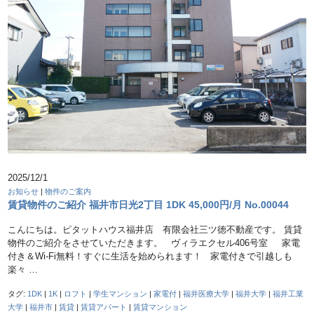
2025/12/1
お知らせ
|
物件のご案内
賃貸物件のご紹介 福井市日光2丁目 1DK 45,000円/月 No.00044
こんにちは。ピタットハウス福井店 有限会社三ツ徳不動産です。 賃貸
物件のご紹介をさせていただきます。 ヴィラエクセル406号室 家電
付き＆Wi-Fi無料！すぐに生活を始められます！ 家電付きで引越しも
楽々 …
タグ:
1DK
|
1K
|
ロフト
|
学生マンション
|
家電付
|
福井医療大学
|
福井大学
|
福井工業
大学
|
福井市
|
賃貸
|
賃貸アパート
|
賃貸マンション