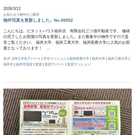
2026/3/12
お知らせ
|
物件のご案内
物件写真を更新しました。No.00052
こんにちは。ピタットハウス福井店 有限会社三ツ徳不動産です。 修繕
の完了したお部屋の写真を更新しました。まだ募集中の物件ですので是
非ご覧ください。 福井大学、福井工業大学、福井医療大学に人気のお部
屋となっております！ …
タグ:
1DK
|
学生アパート
|
学生マンション
|
福井医療大学
|
福井大学
|
福井工業大学
|
福井市
|
福井市賃貸
|
賃貸
|
賃貸アパート
|
賃貸マンション