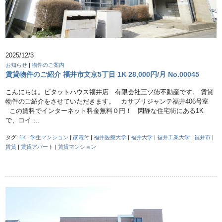
2025/12/3
お知らせ
|
物件のご案内
賃貸物件のご紹介 福井市文京5丁目 1K 28,000円/月 No.00045
こんにちは。ピタットハウス福井店 有限会社三ツ徳不動産です。 賃貸
物件のご紹介をさせていただきます。 カサブリジャンテ福井406号室
この賃料でインターネット料金無料０円！ 閑静な住宅街にある1K
で、コイ …
タグ:
1K
|
学生マンション
|
家電付
|
福井医療大学
|
福井大学
|
福井工業大学
|
福井市
|
賃貸
|
賃貸アパート
|
賃貸マンション