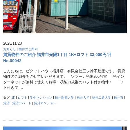
2025/11/28
お知らせ
|
物件のご案内
賃貸物件のご紹介 福井市光陽1丁目 1K+ロフト 33,000円/月
No.00042
こんにちは。ピタットハウス福井店 有限会社三ツ徳不動産です。 賃貸
物件のご紹介をさせていただきます。 ソラーナ光陽205号室 光イン
ターネットが無料で使えてお得！収納力抜群のロフト付き物件！ ロフ
ト付きで …
タグ:
1K
|
ロフト
|
学生マンション
|
福井医療大学
|
福井大学
|
福井工業大学
|
福井市
|
賃貸
|
賃貸アパート
|
賃貸マンション