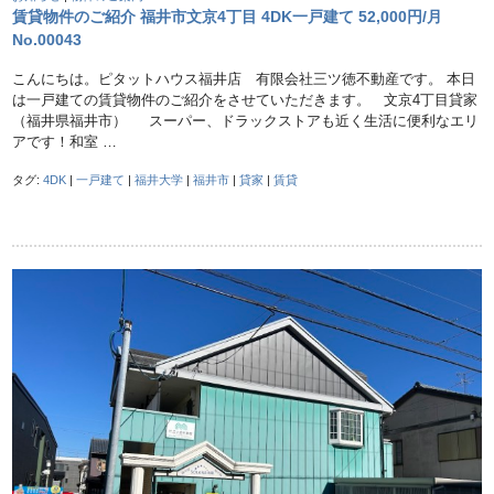
賃貸物件のご紹介 福井市文京4丁目 4DK一戸建て 52,000円/月
No.00043
こんにちは。ピタットハウス福井店 有限会社三ツ徳不動産です。 本日
は一戸建ての賃貸物件のご紹介をさせていただきます。 文京4丁目貸家
（福井県福井市） スーパー、ドラックストアも近く生活に便利なエリ
アです！和室 …
タグ:
4DK
|
一戸建て
|
福井大学
|
福井市
|
貸家
|
賃貸