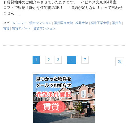
も賃貸物件のご紹介をさせていただきます。 ハピネス文京104号室
ロフトで収納！静かな住宅街の1K！ 「収納が足りない！」って言わせ
ません …
タグ:
1K
|
ロフト
|
学生マンション
|
福井医療大学
|
福井大学
|
福井工業大学
|
福井市
|
賃貸
|
賃貸アパート
|
賃貸マンション
1
2
3
…
7
次