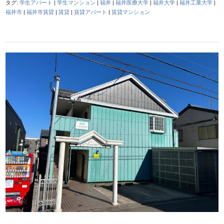
タグ:
学生アパート
|
学生マンション
|
福井
|
福井医療大学
|
福井大学
|
福井工業大学
|
福井市
|
福井市賃貸
|
賃貸
|
賃貸アパート
|
賃貸マンション