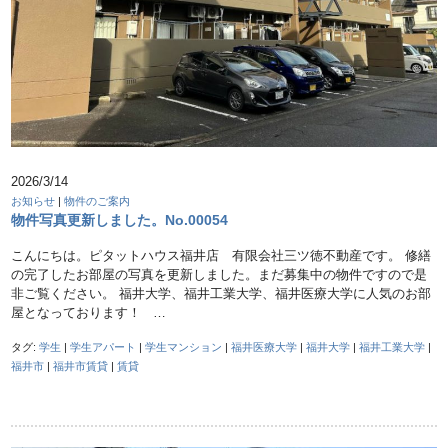
2026/3/14
お知らせ
|
物件のご案内
物件写真更新しました。No.00054
こんにちは。ピタットハウス福井店 有限会社三ツ徳不動産です。 修繕
の完了したお部屋の写真を更新しました。まだ募集中の物件ですので是
非ご覧ください。 福井大学、福井工業大学、福井医療大学に人気のお部
屋となっております！ …
タグ:
学生
|
学生アパート
|
学生マンション
|
福井医療大学
|
福井大学
|
福井工業大学
|
福井市
|
福井市賃貸
|
賃貸