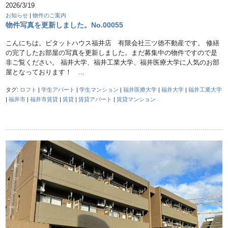
2026/3/19
お知らせ
|
物件のご案内
物件写真を更新しました。No.00055
こんにちは。ピタットハウス福井店 有限会社三ツ徳不動産です。 修繕
の完了したお部屋の写真を更新しました。まだ募集中の物件ですので是
非ご覧ください。 福井大学、福井工業大学、福井医療大学に人気のお部
屋となっております！ …
タグ:
ロフト
|
学生アパート
|
学生マンション
|
福井医療大学
|
福井大学
|
福井工業大学
|
福井市
|
福井市賃貸
|
賃貸
|
賃貸アパート
|
賃貸マンション