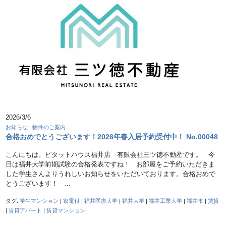
2026/3/6
お知らせ
|
物件のご案内
合格おめでとうございます！2026年春入居予約受付中！ No.00048
こんにちは。ピタットハウス福井店 有限会社三ツ徳不動産です。 今
日は福井大学前期試験の合格発表ですね！ お部屋をご予約いただきま
した学生さんよりうれしいお知らせをいただいております。合格おめで
とうございます！ …
タグ:
学生マンション
|
家電付
|
福井医療大学
|
福井大学
|
福井工業大学
|
福井市
|
賃貸
|
賃貸アパート
|
賃貸マンション