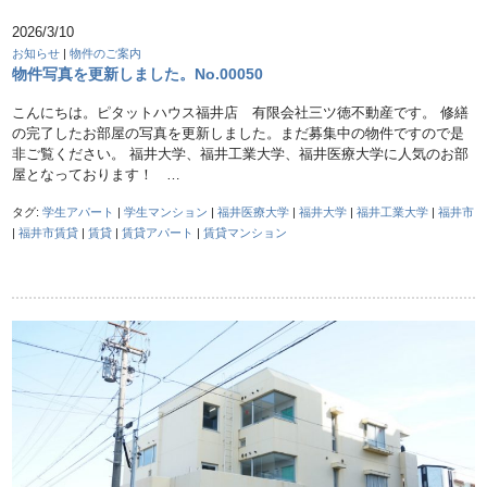
2026/3/10
お知らせ
|
物件のご案内
物件写真を更新しました。No.00050
こんにちは。ピタットハウス福井店 有限会社三ツ徳不動産です。 修繕
の完了したお部屋の写真を更新しました。まだ募集中の物件ですので是
非ご覧ください。 福井大学、福井工業大学、福井医療大学に人気のお部
屋となっております！ …
タグ:
学生アパート
|
学生マンション
|
福井医療大学
|
福井大学
|
福井工業大学
|
福井市
|
福井市賃貸
|
賃貸
|
賃貸アパート
|
賃貸マンション