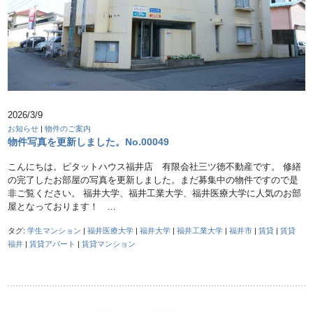
2026/3/9
お知らせ
|
物件のご案内
物件写真を更新しました。No.00049
こんにちは。ピタットハウス福井店 有限会社三ツ徳不動産です。 修繕
の完了したお部屋の写真を更新しました。まだ募集中の物件ですので是
非ご覧ください。 福井大学、福井工業大学、福井医療大学に人気のお部
屋となっております！ …
タグ:
学生マンション
|
福井医療大学
|
福井大学
|
福井工業大学
|
福井市
|
賃貸
|
賃貸
福井
|
賃貸アパート
|
賃貸マンション