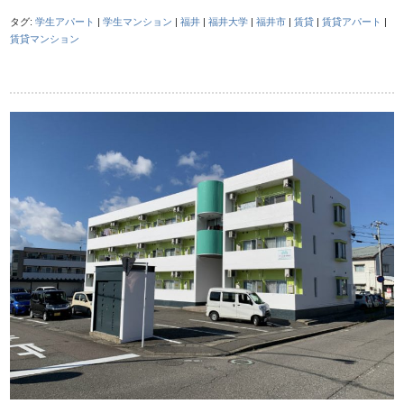
タグ:
学生アパート
|
学生マンション
|
福井
|
福井大学
|
福井市
|
賃貸
|
賃貸アパート
|
賃貸マンション