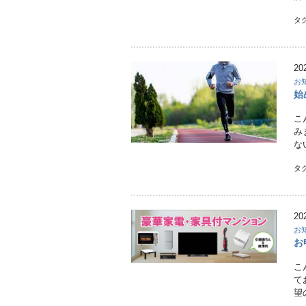
タ
20
お
始
こ
み
な
タ
20
お
お
こ
て
望
…