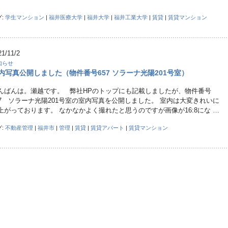
グ:
学生マンション
|
福井医療大学
|
福井大学
|
福井工業大学
|
賃貸
|
賃貸マンション
21/11/2
知らせ
内写真公開しました（物件番号657 ソラーナ光陽201号室）
んばんは。瀬越です。 弊社HPのトップにも記載しましたが、物件番号
57 ソラーナ光陽201号室の室内写真を公開しました。 室内は大変きれいに
上がっております。 なかなかよく撮れたと思うのですが画像が16:8にな …
グ:
不動産管理
|
福井市
|
管理
|
賃貸
|
賃貸アパート
|
賃貸マンション