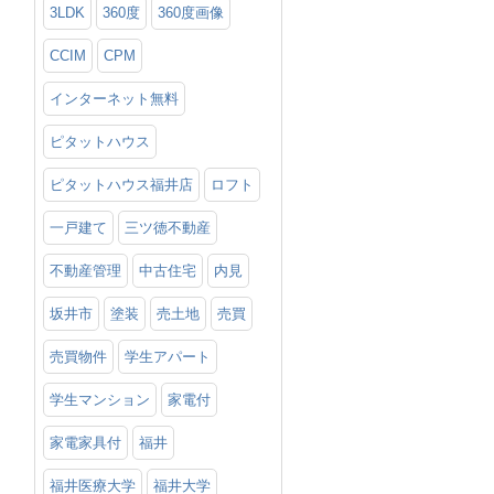
3LDK
360度
360度画像
CCIM
CPM
インターネット無料
ピタットハウス
ピタットハウス福井店
ロフト
一戸建て
三ツ徳不動産
不動産管理
中古住宅
内見
坂井市
塗装
売土地
売買
売買物件
学生アパート
学生マンション
家電付
家電家具付
福井
福井医療大学
福井大学