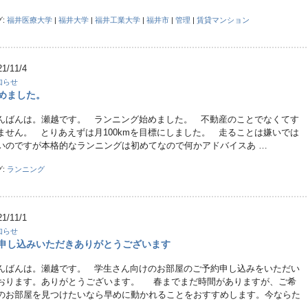
グ:
福井医療大学
|
福井大学
|
福井工業大学
|
福井市
|
管理
|
賃貸マンション
21/11/4
知らせ
めました。
んばんは。瀬越です。 ランニング始めました。 不動産のことでなくてす
ません。 とりあえずは月100kmを目標にしました。 走ることは嫌いでは
いのですが本格的なランニングは初めてなので何かアドバイスあ …
グ:
ランニング
21/11/1
知らせ
申し込みいただきありがとうございます
んばんは。瀬越です。 学生さん向けのお部屋のご予約申し込みをいただい
おります。ありがとうございます。 春までまだ時間がありますが、ご希
のお部屋を見つけたいなら早めに動かれることをおすすめします。今ならた