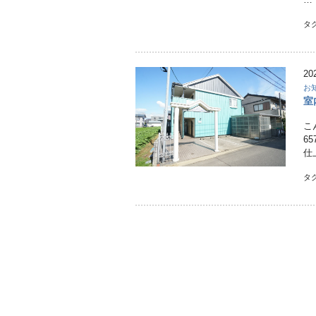
タ
20
お
室
こ
6
仕
タ