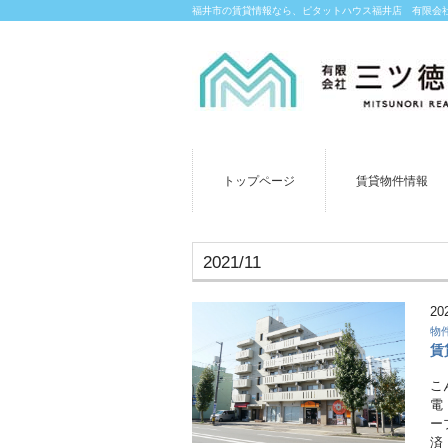
福井市の賃貸情報なら、ピタットハウス福井店 有限会
トップページ
賃貸物件情報
2021/11
20
物
賃
こ
電
ー
済