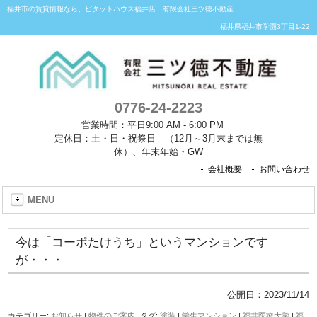
福井市の賃貸情報なら、ピタットハウス福井店 有限会社三ツ徳不動産
福井県福井市学園3丁目1-22
0776-24-2223
営業時間：平日9:00 AM - 6:00 PM
定休日：土・日・祝祭日 （12月～3月末までは無
休）、年末年始・GW
会社概要
お問い合わせ
MENU
今は「コーポたけうち」というマンションです
が・・・
公開日：
2023/11/14
カテゴリー:
お知らせ
|
物件のご案内
タグ:
塗装
|
学生マンション
|
福井医療大学
|
福