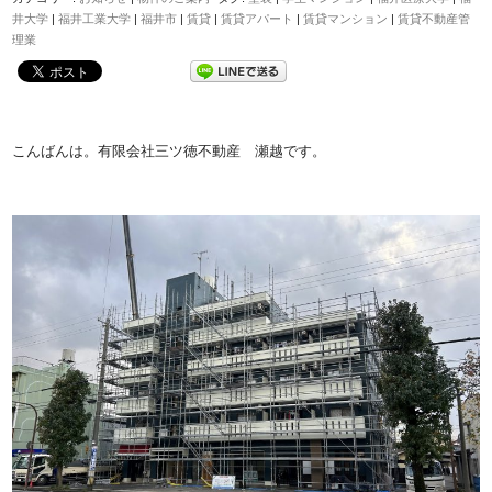
井大学
|
福井工業大学
|
福井市
|
賃貸
|
賃貸アパート
|
賃貸マンション
|
賃貸不動産管
理業
こんばんは。有限会社三ツ徳不動産 瀬越です。