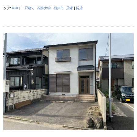
タグ:
4DK
|
一戸建て
|
福井大学
|
福井市
|
貸家
|
賃貸