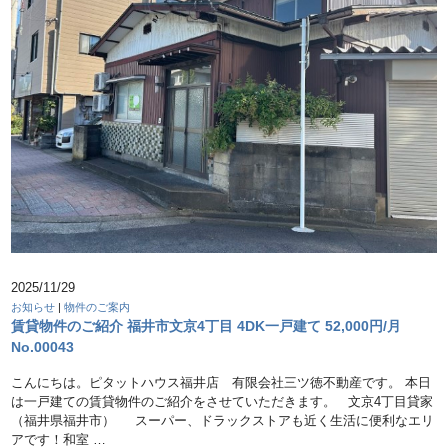
2025/11/29
お知らせ
|
物件のご案内
賃貸物件のご紹介 福井市文京4丁目 4DK一戸建て 52,000円/月
No.00043
こんにちは。ピタットハウス福井店 有限会社三ツ徳不動産です。 本日
は一戸建ての賃貸物件のご紹介をさせていただきます。 文京4丁目貸家
（福井県福井市） スーパー、ドラックストアも近く生活に便利なエリ
アです！和室 …