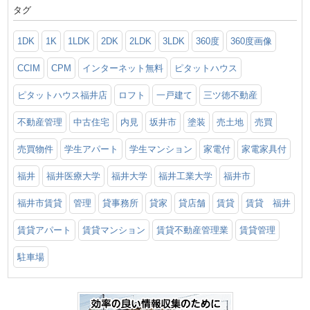
タグ
1DK
1K
1LDK
2DK
2LDK
3LDK
360度
360度画像
CCIM
CPM
インターネット無料
ピタットハウス
ピタットハウス福井店
ロフト
一戸建て
三ツ徳不動産
不動産管理
中古住宅
内見
坂井市
塗装
売土地
売買
売買物件
学生アパート
学生マンション
家電付
家電家具付
福井
福井医療大学
福井大学
福井工業大学
福井市
福井市賃貸
管理
貸事務所
貸家
貸店舗
賃貸
賃貸 福井
賃貸アパート
賃貸マンション
賃貸不動産管理業
賃貸管理
駐車場