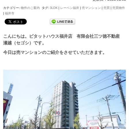
カテゴリー:
物件のご案内
タグ:
3LDK
|
レーベン福井
|
売マンション
|
売買
|
売買物件
|
福井市
こんにちは。ピタットハウス福井店 有限会社三ツ徳不動産
瀬越（セゴシ）です。
今日は売マンションのご紹介をさせていただきます。