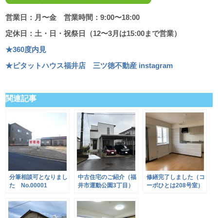
営業日：月〜金 営業時間：9:00〜18:00
定休日：土・日・祝祭日（12〜3月は15:00まで営業）
★360度内見
★ピタットハウス福井店 三ツ徳不動産 instagram
関連記事
分筆相談可となりまし
中古住宅のご紹介（福
修繕完了しました（コ
た No.00001
井市運動公園3丁目）
ーポひとは208号室）
No.00031