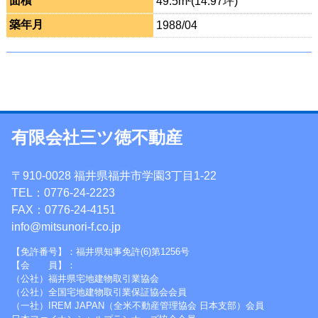
面積
49.5m²(14.97坪)
築年月
1988/04
有限会社三ツ徳不動産
〒910-0028 福井県福井市学園3丁目1-22
TEL：0776-24-2223
FAX：0776-24-4151
info@mitsunori-f.co.jp
【免許番号】：福井県知事免許(6)第1256号
【会 員】：
（公社）福井県宅地建物取引業協会
（公社）全国宅地建物取引業保証協会会員
（一社）IREM JAPAN（全米不動産管理協会 日本支部）会員