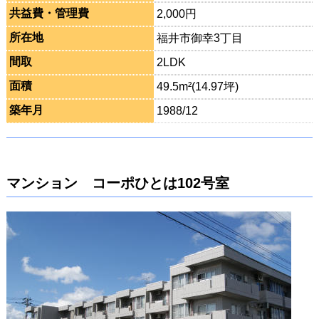
共益費・管理費
2,000円
所在地
福井市御幸3丁目
間取
2LDK
面積
49.5m²(14.97坪)
築年月
1988/12
マンション コーポひとは102号室