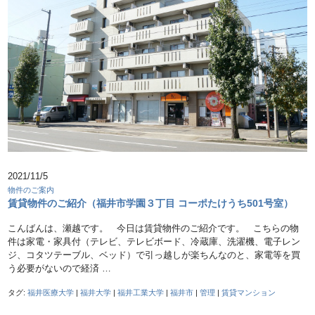
2021/11/5
物件のご案内
賃貸物件のご紹介（福井市学園３丁目 コーポたけうち501号室）
こんばんは、瀬越です。 今日は賃貸物件のご紹介です。 こちらの物
件は家電・家具付（テレビ、テレビボード、冷蔵庫、洗濯機、電子レン
ジ、コタツテーブル、ベッド）で引っ越しが楽ちんなのと、家電等を買
う必要がないので経済 …
タグ:
福井医療大学
|
福井大学
|
福井工業大学
|
福井市
|
管理
|
賃貸マンション