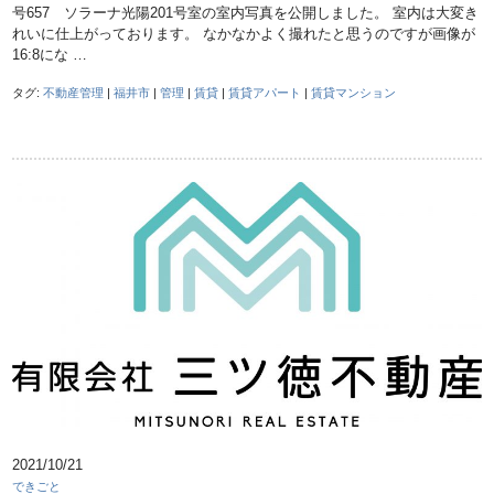
号657 ソラーナ光陽201号室の室内写真を公開しました。 室内は大変き
れいに仕上がっております。 なかなかよく撮れたと思うのですが画像が
16:8にな …
タグ:
不動産管理
|
福井市
|
管理
|
賃貸
|
賃貸アパート
|
賃貸マンション
2021/10/21
できごと